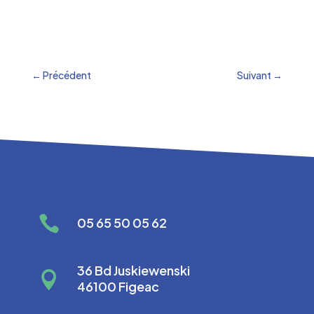
←
Précédent
Suivant
→

05 65 50 05 62
36 Bd Juskiewenski

46100 Figeac