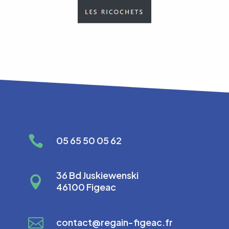

05 65 50 05 62
36 Bd Juskiewenski

46100 Figeac

contact@regain-figeac.fr