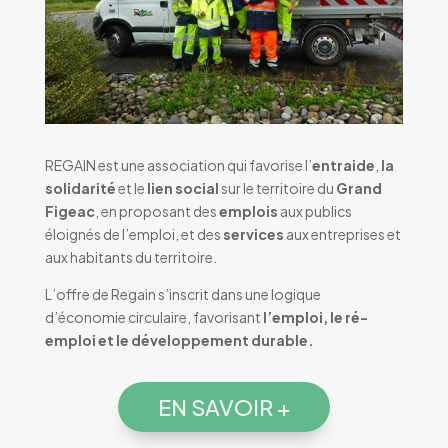
REGAIN
est une association qui favorise l’
entraide
,
la
solidarité
et le
lien social
sur le territoire du
Grand
Figeac
, en proposant des
emplois
aux publics
éloignés de l’emploi, et des
services
aux entreprises et
aux habitants du territoire.
L’offre de Regain
s’inscrit dans une logique
d’économie circulaire, favorisant
l’emploi, le ré-
emploi et le développement durable.
EN SAVOIR +