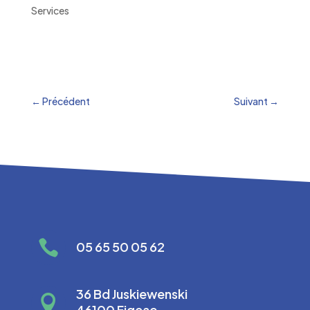
Services
←
Précédent
Suivant
→

05 65 50 05 62
36 Bd Juskiewenski

46100 Figeac